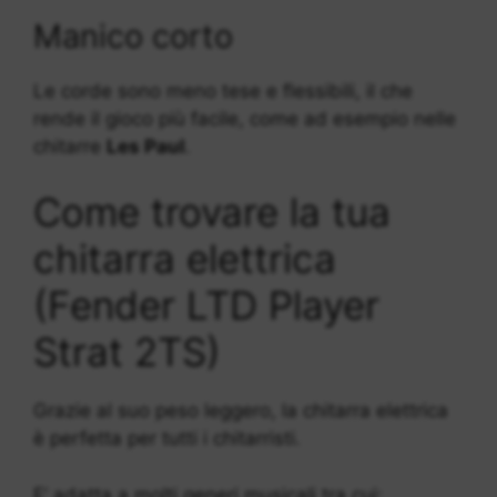
Manico corto
Le corde sono meno tese e flessibili, il che
rende il gioco più facile, come ad esempio nelle
chitarre
Les Paul
.
Come trovare la tua
chitarra elettrica
(Fender LTD Player
Strat 2TS)
Grazie al suo peso leggero, la chitarra elettrica
è perfetta per tutti i chitarristi.
E’ adatta a molti generi musicali tra cui: