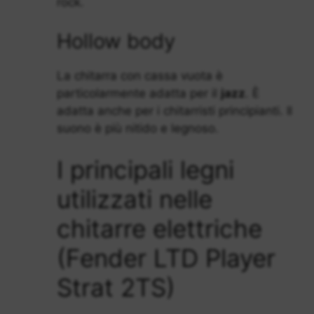
rock.
Hollow body
La chitarra con cassa vuota è
particolarmente adatta per il
jazz
. È
adatta anche per i chitarristi principianti. Il
suono è più nitido e legnoso.
I principali legni
utilizzati nelle
chitarre elettriche
(Fender LTD Player
Strat 2TS)