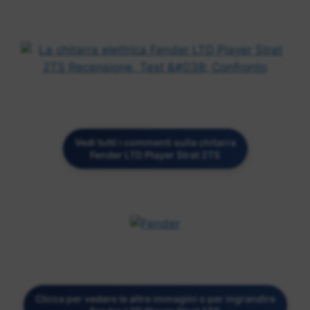
Vedi tutti i commenti sulla chitarra
Fender LTD Player Strat 2TS
Clicca per vedere le altre immagini o per ingrandire