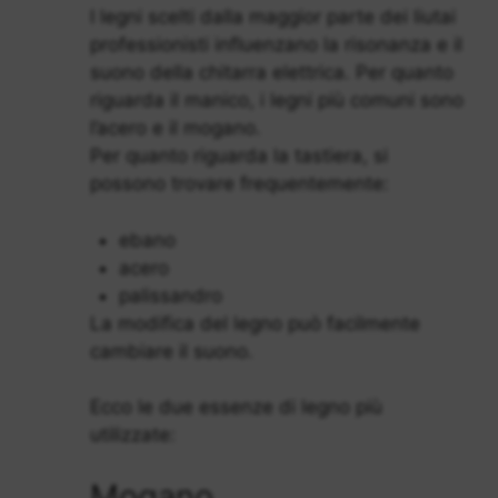
I legni scelti dalla maggior parte dei liutai
professionisti influenzano la risonanza e il
suono della chitarra elettrica. Per quanto
riguarda il manico, i legni più comuni sono
l’acero e il mogano.
Per quanto riguarda la tastiera, si
possono trovare frequentemente:
ebano
acero
palissandro
La modifica del legno può facilmente
cambiare il suono.
Ecco le due essenze di legno più
utilizzate:
Mogano