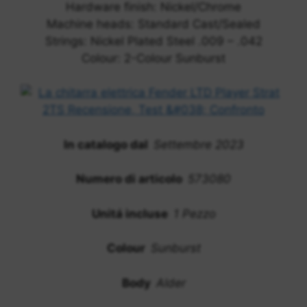
Hardware finish: Nickel/Chrome
Machine heads: Standard Cast/Sealed
Strings: Nickel Plated Steel .009 – .042
Colour: 2-Colour Sunburst
In catalogo dal
Settembre 2023
Numero di articolo
573080
Unitá incluse
1 Pezzo
Colour
Sunburst
Body
Alder