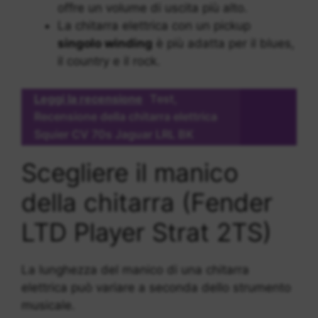
offre un volume di uscita più alto.
La chitarra elettrica con un pickup
singolo winding
è più adatta per il blues,
il country e il rock.
Leggi la recensione
Test,
Recensione della chitarra elettrica
Squier CV 70s Jaguar LRL BK
Scegliere il manico
della chitarra (Fender
LTD Player Strat 2TS)
La lunghezza del manico di una chitarra
elettrica può variare a seconda dello strumento
musicale.