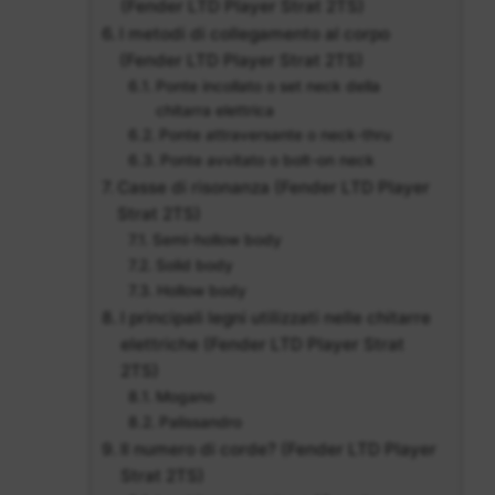
(Fender LTD Player Strat 2TS)
I metodi di collegamento al corpo
(Fender LTD Player Strat 2TS)
Ponte incollato o set neck della
chitarra elettrica
Ponte attraversante o neck-thru
Ponte avvitato o bolt-on neck
Casse di risonanza (Fender LTD Player
Strat 2TS)
Semi-hollow body
Solid body
Hollow body
I principali legni utilizzati nelle chitarre
elettriche (Fender LTD Player Strat
2TS)
Mogano
Palissandro
Il numero di corde? (Fender LTD Player
Strat 2TS)