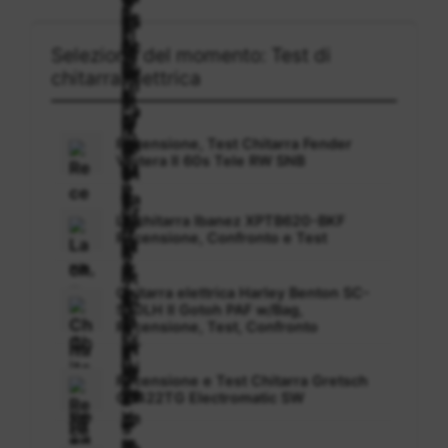
Selezione del momento: Test di
chitarra elettrica
Recensione, Test Chitarra Fender
Vintera II 60s Tele RW SNB
La chitarra Ibanez XPTB620-BKF
Recensione, Confronto e Test
Chitarra elettrica Harley Benton SC-
550LH II Gotoh PAF w/Bag,
Recensione, Test, Confronto
Recensione e Test Chitarra Gretsch
G5422TG Electromatic SW