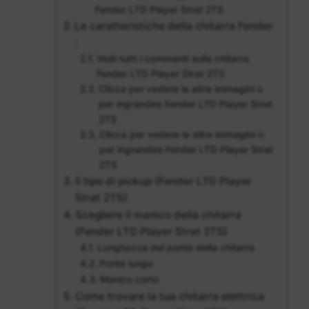
Fender LTD Player Strat 2TS
Le caratteristiche della chitarra Fender
:
Vedi tutti i commenti sulla chitarra
Fender LTD Player Strat 2TS
Clicca per vedere le altre immagini o
per ingrandire Fender LTD Player Strat
2TS
Clicca per vedere le altre immagini o
per ingrandire Fender LTD Player Strat
2TS
Il tipo di pickup (Fender LTD Player
Strat 2TS)
Scegliere il manico della chitarra
(Fender LTD Player Strat 2TS)
Lunghezza del ponte della chitarra
Ponte lungo
Manico corto
Come trovare la tua chitarra elettrica