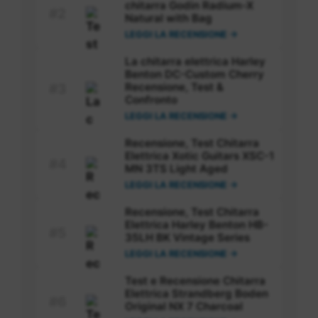
chitarra Godin Radium-X
#2
Natural with Bag
LEGGI LA RECENSIONE →
La chitarra elettrica Harley
Benton DC-Custom Cherry
Recensione, Test &
#3
Confronto
LEGGI LA RECENSIONE →
Recensione, Test Chitarra
Elettrica Xotic Guitars XSC-1
#4
MN 3TS Light Aged
LEGGI LA RECENSIONE →
Recensione, Test Chitarra
Elettrica Harley Benton HB-
#5
35LH BK Vintage Series
LEGGI LA RECENSIONE →
Test e Recensione Chitarra
Elettrica Strandberg Boden
#6
Original NX 7 Charcoal