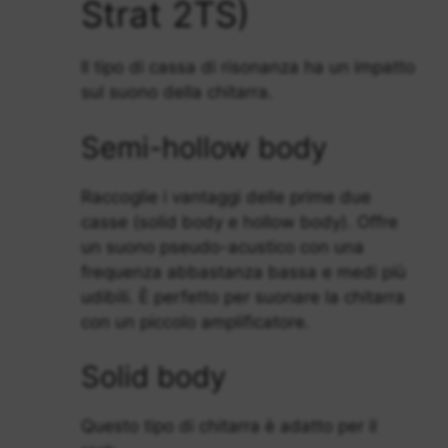
Strat 2TS)
Il tipo di cassa di risonanza ha un impatto
sul suono della chitarra.
Semi-hollow body
Raccoglie i vantaggi delle prime due
casse (solid body e hollow body). Offre
un suono pseudo-acustico con una
frequenza abbastanza bassa e medi più
udibili. È perfetto per suonare la chitarra
con un piccolo amplificatore.
Solid body
Questo tipo di chitarra è adatto per il