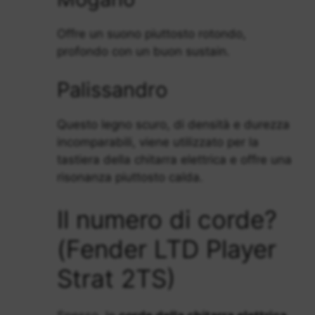
Offre un suono piuttosto rotondo,
profondo con un buon sustain.
Palissandro
Questo legno scuro, di densità e durezza
incomparabili, viene utilizzato per la
tastiera della chitarra elettrica e offre una
risonanza piuttosto calda.
Il numero di corde?
(Fender LTD Player
Strat 2TS)