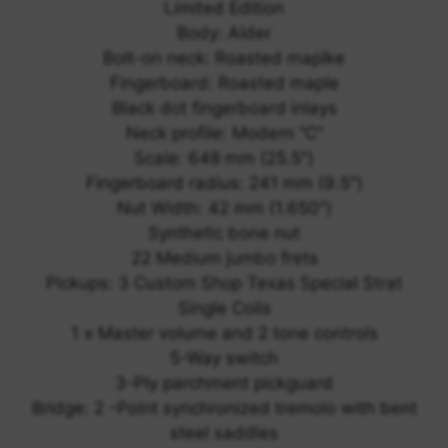
Limited Edition
Body: Alder
Bolt-on neck: Roasted maplke
Fingerboard: Roasted maple
Black dot fingerboard inlays
Neck profile: Modern “C”
Scale: 648 mm (25.5″)
Fingerboard radius: 241 mm (9.5″)
Nut Width: 42 mm (1.650″)
Synthetic bone nut
22 Medium jumbo frets
Pickups: 3 Custom Shop Texas Special Strat
Single Coils
1 x Master volume and 2 tone controls
5-Way switch
3-Ply parchment pickguard
Bridge: 2 -Point synchronized tremolo with bent
steel saddles