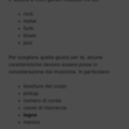
rock
metal
funk
blues
jazz
Per scegliere quella giusta per te, alcune
caratteristiche devono essere prese in
considerazione dal musicista. In particolare:
tessiture del corpo
pickup
numero di corde
casse di risonanza
legno
manico