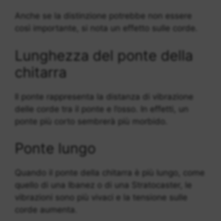
Anche se la distinzione potrebbe non essere
così importante, si nota un effetto sulle corde.
Lunghezza del ponte della
chitarra
Il ponte rappresenta la distanza di vibrazione
delle corde tra il ponte e l’osso. In effetti, un
ponte più corto sembrerà più morbido.
Ponte lungo
Quando il ponte della chitarra è più lungo, come
quello di una Ibanez o di una Stratocaster, le
vibrazioni sono più vivaci e la tensione sulle
corde aumenta.