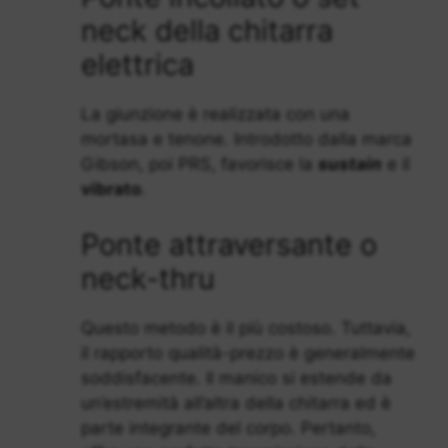
neck della chitarra
elettrica
La giunzione è realizzata con una
mortasa e tenone. Introdotto dalla marca
Gibson, poi PRS, favorisce la
sustain
e il
vibrato
.
Ponte attraversante o
neck-thru
Questo metodo è il più costoso. Tuttavia,
il rapporto qualità-prezzo è generalmente
soddisfacente. Il manico si estende da
un’estremità all’altra della chitarra ed è
parte integrante del corpo. Pertanto,