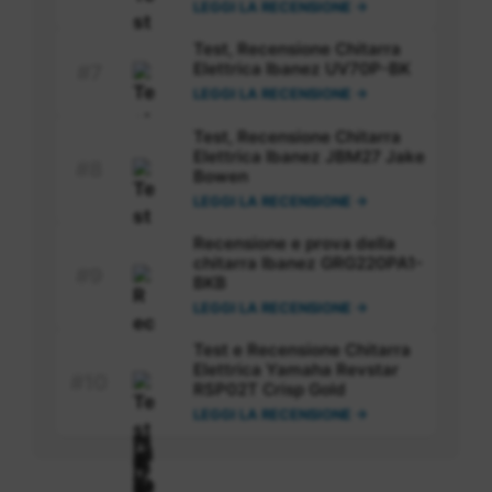
LEGGI LA RECENSIONE →
Test, Recensione Chitarra
Elettrica Ibanez UV70P-BK
#7
LEGGI LA RECENSIONE →
Test, Recensione Chitarra
Elettrica Ibanez JBM27 Jake
#8
Bowen
LEGGI LA RECENSIONE →
Recensione e prova della
chitarra Ibanez GRG220PA1-
#9
BKB
LEGGI LA RECENSIONE →
Test e Recensione Chitarra
Elettrica Yamaha Revstar
#10
RSP02T Crisp Gold
LEGGI LA RECENSIONE →