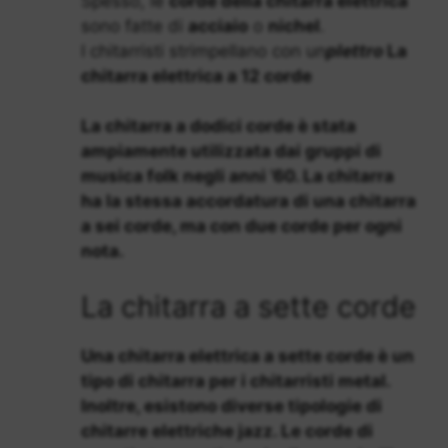
Spesso, le
corde della chitarra elettrica
sono fatte di
acciaio
o
nichel
.
I chitarristi strimpellano con un
plettro
La
chitarra elettrica a 12 corde
La chitarra a dodici corde è stata
ampiamente utilizzata dai gruppi di
musica folk
negli anni ’60. La chitarra
ha la stessa accordatura di una chitarra
a sei corde, ma con due corde per ogni
nota.
La chitarra a sette corde
Una chitarra elettrica a sette corde è un
tipo di chitarra per i chitarristi metal.
Inoltre, esistono diverse tipologie di
chitarre elettriche jazz
. Le corde di