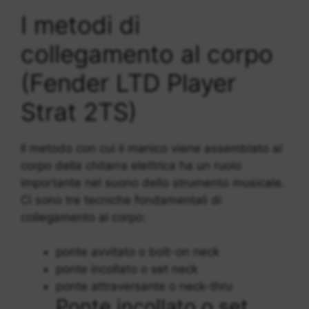
I metodi di
collegamento al corpo
(Fender LTD Player
Strat 2TS)
Il metodo con cui il manico viene assemblato al
corpo della chitarra elettrica ha un ruolo
importante nel suono dello strumento musicale.
Ci sono tre tecniche fondamentali di
collegamento al corpo:
ponte avvitato o bolt-on neck
ponte incollato o set neck
ponte attraversante o neck-thru
Ponte incollato o set