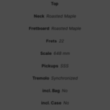
Top
Neck
Roasted Maple
Fretboard
Roasted Maple
Frets
22
Scale
648 mm
Pickups
SSS
Tremolo
Synchronized
incl. Bag
No
incl. Case
No