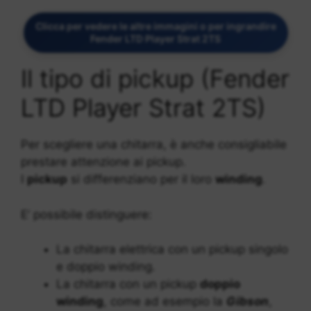
Clicca per vedere le altre immagini o per ingrandire
Fender LTD Player Strat 2TS
Il tipo di pickup (Fender
LTD Player Strat 2TS)
Per scegliere una chitarra, è anche consigliabile
prestare attenzione ai pickup.
I
pickup
si differenziano per il loro
winding
.
E’ possibile distinguere:
La chitarra elettrica con un pickup singolo
e doppio winding.
La chitarra con un pickup
doppio
winding
, come ad esempio la
Gibson
,