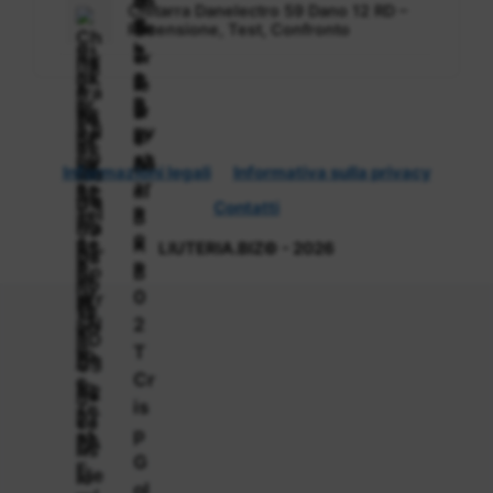
Chitarra Danelectro 59 Dano 12 RD –
Recensione, Test, Confronto
Informazioni legali
Informativa sulla privacy
Contatti
LIUTERIA.BIZ© - 2026