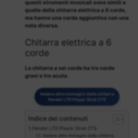
questi strumenti musicali sono simili a
quelle della chitarra elettrica a 6 corde,
ma hanno una corda aggiuntiva con una
nota diversa.
Chitarra elettrica a 6
corde
La chitarra a sei corde ha tre corde
gravi e tre acute.
Vedere altre immagini della chitarra
Fender LTD Player Strat 2TS
Indice dei contenuti
Fender LTD Player Strat 2TS
Vedere altre immagini della chitarra