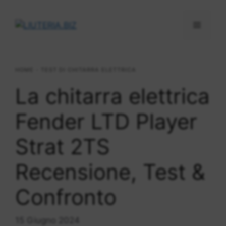
Vai
al
Menu
contenuto
HOME
-
TEST DI CHITARRA ELETTRICA
La chitarra elettrica
Fender LTD Player
Strat 2TS
Recensione, Test &
Confronto
15 Giugno 2024